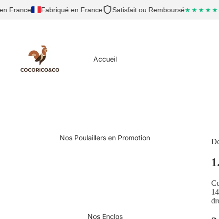
en France
Fabriqué en France
Satisfait ou Remboursé
4
★★★★★
Accueil
Nos Poulaillers en Promotion
De
1
Co
14
dr
Nos Enclos