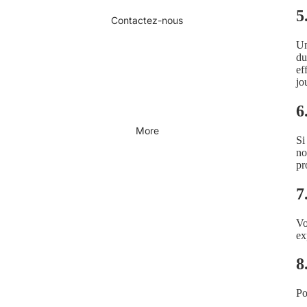
5
Contactez-nous
Un
du
ef
jo
6
More
Si
no
pr
7
Vo
ex
8
Po