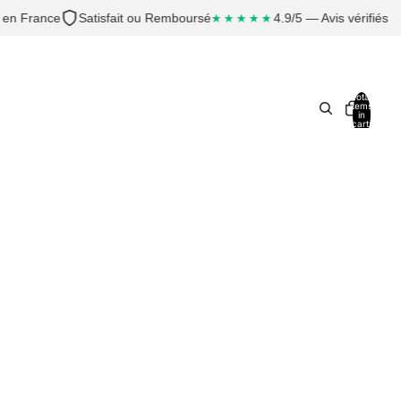
en France
Satisfait ou Remboursé
4.9/5 — Avis vérifiés
★★★★★
Total
items
in
cart:
0