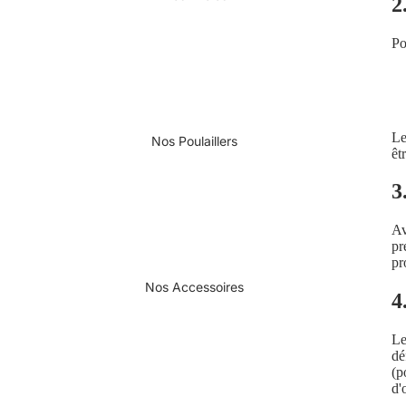
2
Po
Le
Nos Poulaillers
êt
3
Av
pr
pr
Nos Accessoires
4
Le
dé
(p
d'